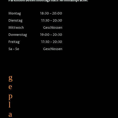
Parkinson Boxen montags nach Terminabsprache.
Montag
18:30
–
20:00
Dienstag
17:30
–
20:30
Mittwoch
Geschlossen
Donnerstag
19:00
–
20:30
Freitag
17:30
–
20:30
Sa
–
So
Geschlossen
g
e
p
l
a