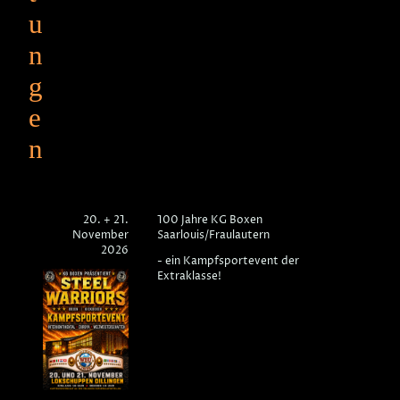
u
n
g
e
n
20. + 21.
100 Jahre KG Boxen
November
Saarlouis/Fraulautern
2026
- ein Kampfsportevent der
Extraklasse!